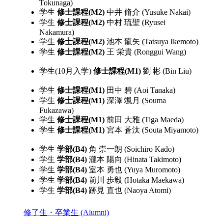
Tokunaga)
学生
修士課程(M2)
中井 脩介 (Yusuke Nakai)
学生
修士課程(M2)
中村 琉聖 (Ryusei
Nakamura)
学生
修士課程(M2)
池本 龍矢 (Tatsuya Ikemoto)
学生
修士課程(M2)
王 栄貴 (Ronggui Wang)
学生(10月入学)
修士課程(M1)
劉 彬 (Bin Liu)
学生
修士課程(M1)
田中 碧 (Aoi Tanaka)
学生
修士課程(M1)
深澤 颯月 (Souma
Fukazawa)
学生
修士課程(M1)
前田 大雅 (Tiga Maeda)
学生
修士課程(M1)
宮本 蒼汰 (Souta Miyamoto)
学生
学部(B4)
角 崇一朗 (Soichiro Kado)
学生
学部(B4)
瀧本 陽向 (Hinata Takimoto)
学生
学部(B4)
室本 勇也 (Yuya Muromoto)
学生
学部(B4)
前川 歩毅 (Hotaka Maekawa)
学生
学部(B4)
跡見 直也 (Naoya Atomi)
修了生・卒業生 (Alumni)