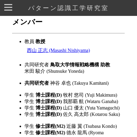
パターン認識工学研究室
メンバー
教員
教授
西山 正志 (Masashi Nishiyama)
共同研究者
鳥取大学情報戦略機構 助教
米田 駿介 (Shunsuke Yoneda)
共同研究者
神谷 卓也 (Takuya Kamitani)
学生
博士課程(D)
牧村 悠司 (Yuji Makimura)
学生
博士課程(D)
我那覇 航 (Wataru Ganaha)
学生
博士課程(D)
山口 優太 (Yuta Yamaguchi)
学生
博士課程(D)
佐久 高太郎 (Kotarou Saku)
学生
修士課程(M2)
近藤 翼 (Tsubasa Kondo)
学生
修士課程(M2)
德永 龍馬 (Ryoma